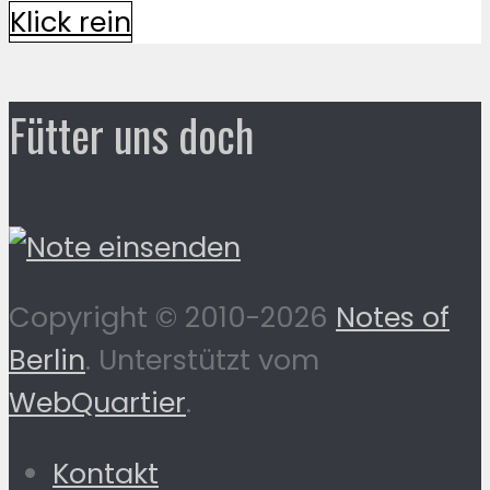
Klick rein
Fütter uns doch
Copyright © 2010-2026
Notes of
Berlin
. Unterstützt vom
WebQuartier
.
Kontakt