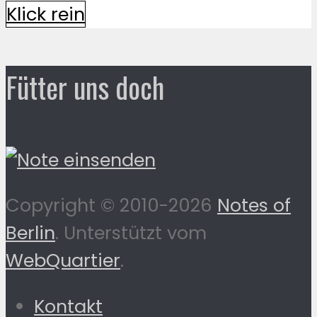
Klick rein
Fütter uns doch
Copyright © 2010-2026
Notes of
Berlin
. Unterstützt vom
WebQuartier
.
Kontakt