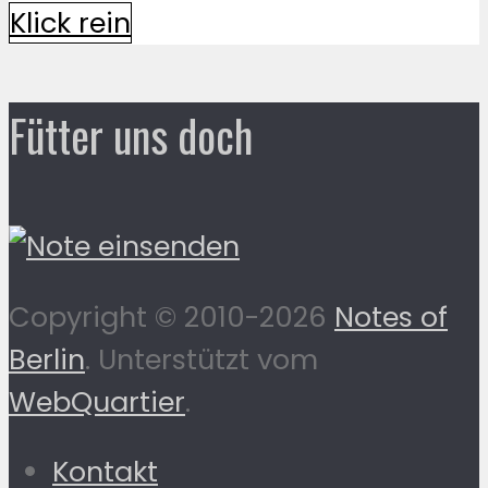
Klick rein
Fütter uns doch
Copyright © 2010-2026
Notes of
Berlin
. Unterstützt vom
WebQuartier
.
Kontakt