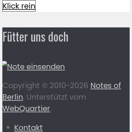
Klick rein
Fütter uns doch
Copyright © 2010-2026
Notes of
Berlin
. Unterstützt vom
WebQuartier
.
Kontakt