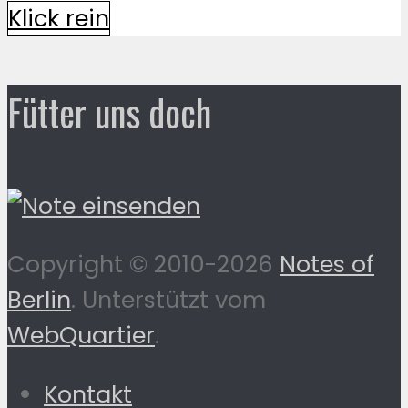
Klick rein
Fütter uns doch
Copyright © 2010-2026
Notes of
Berlin
. Unterstützt vom
WebQuartier
.
Kontakt