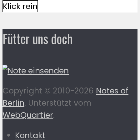
Klick rein
Fütter uns doch
Copyright © 2010-2026
Notes of
Berlin
. Unterstützt vom
WebQuartier
.
Kontakt