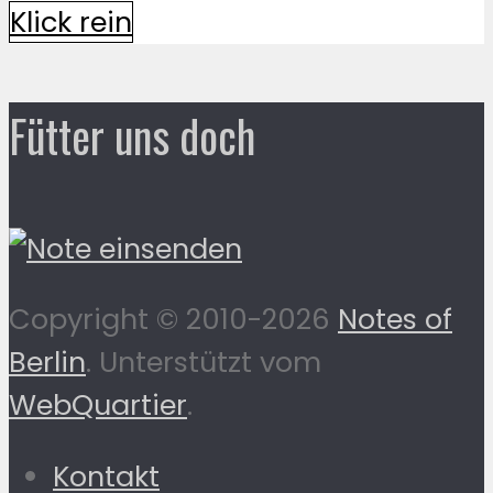
Klick rein
Fütter uns doch
Copyright © 2010-2026
Notes of
Berlin
. Unterstützt vom
WebQuartier
.
Kontakt