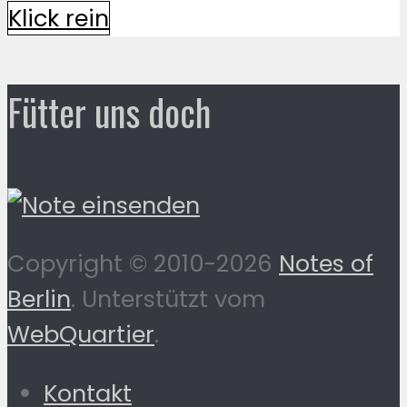
Klick rein
Fütter uns doch
Copyright © 2010-2026
Notes of
Berlin
. Unterstützt vom
WebQuartier
.
Kontakt