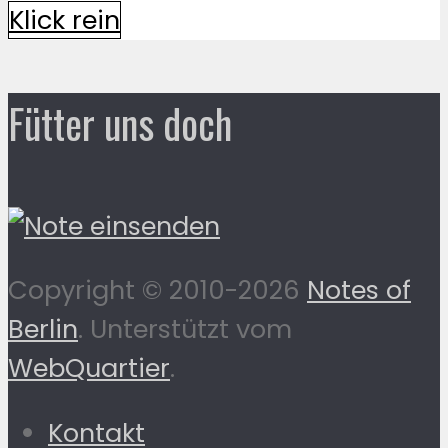
Klick rein
Fütter uns doch
Copyright © 2010-2026
Notes of
Berlin
. Unterstützt vom
WebQuartier
.
Kontakt