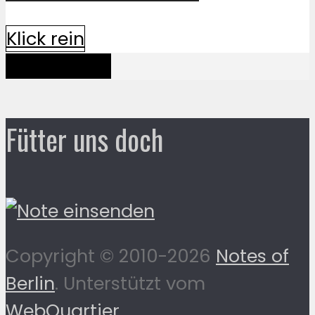
Klick rein
Mehr davon
Fütter uns doch
Copyright © 2010-2026
Notes of
Berlin
. Unterstützt vom
WebQuartier
.