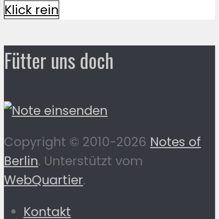
Klick rein
Fütter uns doch
Copyright © 2010-2026
Notes of
Berlin
. Unterstützt vom
WebQuartier
.
Kontakt