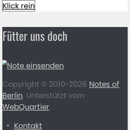
Klick rein
Fütter uns doch
Copyright © 2010-2026
Notes of
Berlin
. Unterstützt vom
WebQuartier
.
Kontakt