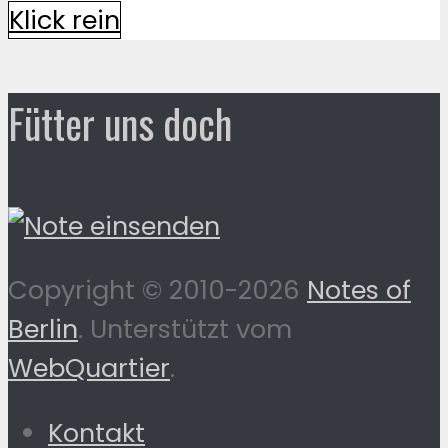
Klick rein
Fütter uns doch
Copyright © 2010-2026
Notes of
Berlin
. Unterstützt vom
WebQuartier
.
Kontakt