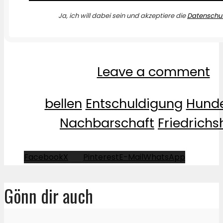
Ja, ich will dabei sein und akzeptiere die
Datenschut
Leave a comment
bellen
Entschuldigung
Hund
Nachbarschaft
Friedrichs
Facebook
X
Pinterest
E-Mail
WhatsApp
Gönn dir auch