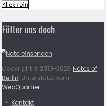
Klick rein
Fütter uns doch
Copyright © 2010-2026
Notes of
Berlin
. Unterstützt vom
WebQuartier
.
Kontakt