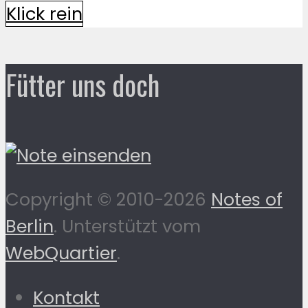
Klick rein
Fütter uns doch
Copyright © 2010-2026
Notes of
Berlin
. Unterstützt vom
WebQuartier
.
Kontakt