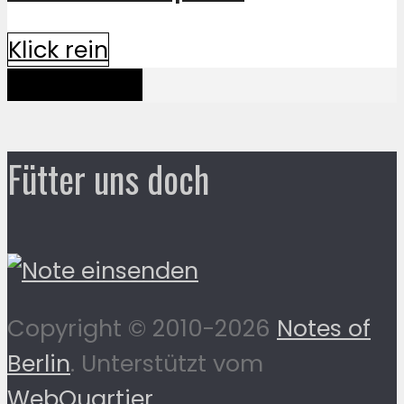
Klick rein
Mehr davon
Fütter uns doch
Copyright © 2010-2026
Notes of
Berlin
. Unterstützt vom
WebQuartier
.