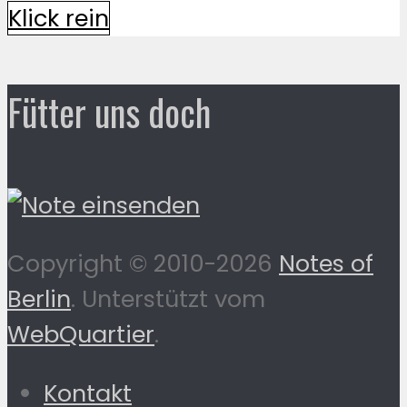
Klick rein
Fütter uns doch
Copyright © 2010-2026
Notes of
Berlin
. Unterstützt vom
WebQuartier
.
Kontakt