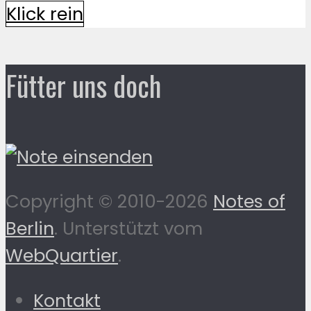
Klick rein
Fütter uns doch
Copyright © 2010-2026
Notes of
Berlin
. Unterstützt vom
WebQuartier
.
Kontakt