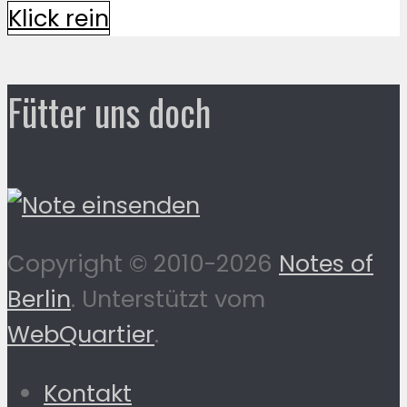
Klick rein
Fütter uns doch
Copyright © 2010-2026
Notes of
Berlin
. Unterstützt vom
WebQuartier
.
Kontakt