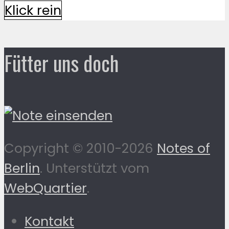
Klick rein
Fütter uns doch
Copyright © 2010-2026
Notes of
Berlin
. Unterstützt vom
WebQuartier
.
Kontakt