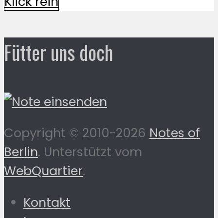
Klick rein
Fütter uns doch
Copyright © 2010-2026
Notes of
Berlin
. Unterstützt vom
WebQuartier
.
Kontakt