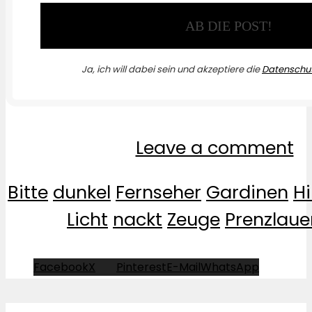
Ja, ich will dabei sein und akzeptiere die
Datenschut
Leave a comment
Bitte
dunkel
Fernseher
Gardinen
H
Licht
nackt
Zeuge
Prenzlaue
Facebook
X
Pinterest
E-Mail
WhatsApp