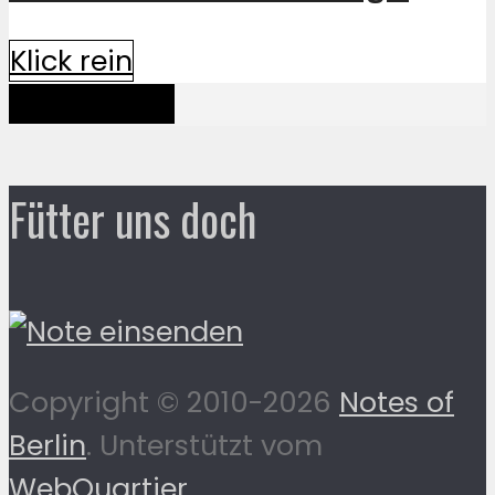
Klick rein
Mehr davon
Fütter uns doch
Copyright © 2010-2026
Notes of
Berlin
. Unterstützt vom
WebQuartier
.