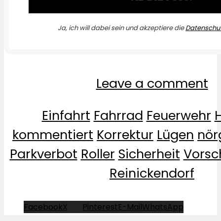
Ja, ich will dabei sein und akzeptiere die
Datenschut
Leave a comment
Einfahrt
Fahrrad
Feuerwehr
kommentiert
Korrektur
Lügen
nör
Parkverbot
Roller
Sicherheit
Vorsc
Reinickendorf
Facebook
X
Pinterest
E-Mail
WhatsApp