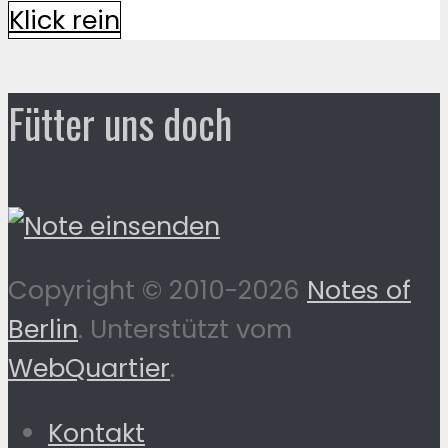
Klick rein
Fütter uns doch
Copyright © 2010-2026
Notes of
Berlin
. Unterstützt vom
WebQuartier
.
Kontakt