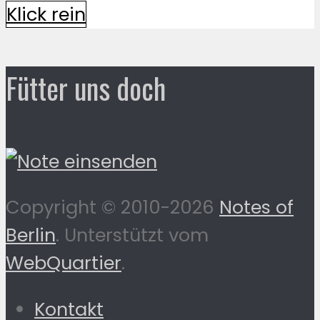
Klick rein
Fütter uns doch
Copyright © 2010-2026
Notes of
Berlin
. Unterstützt vom
WebQuartier
.
Kontakt