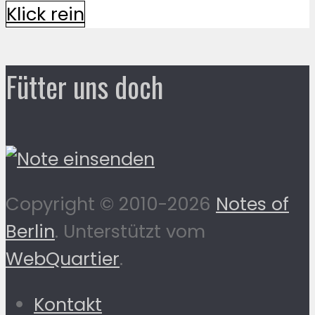
Klick rein
Fütter uns doch
Copyright © 2010-2026
Notes of
Berlin
. Unterstützt vom
WebQuartier
.
Kontakt