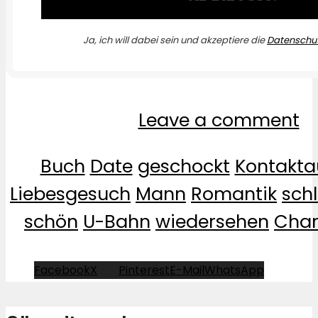
Ja, ich will dabei sein und akzeptiere die
Datenschut
Leave a comment
Buch
Date
geschockt
Kontakt
Liebesgesuch
Mann
Romantik
sch
schön
U-Bahn
wiedersehen
Char
Facebook
X
Pinterest
E-Mail
WhatsApp