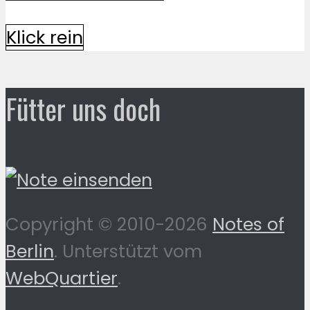
Klick rein
Fütter uns doch
Copyright © 2010-2026
Notes of
Berlin
. Unterstützt vom
WebQuartier
.