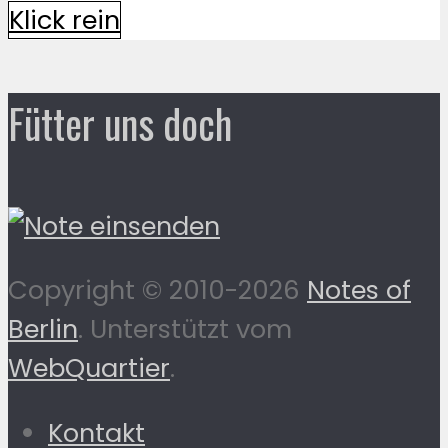
Klick rein
Fütter uns doch
Copyright © 2010-2026
Notes of
Berlin
. Unterstützt vom
WebQuartier
.
Kontakt