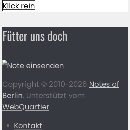
Klick rein
Fütter uns doch
Copyright © 2010-2026
Notes of
Berlin
. Unterstützt vom
WebQuartier
.
Kontakt