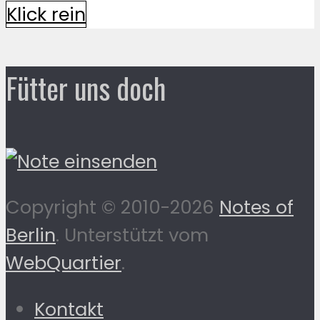
Klick rein
Fütter uns doch
Copyright © 2010-2026
Notes of
Berlin
. Unterstützt vom
WebQuartier
.
Kontakt