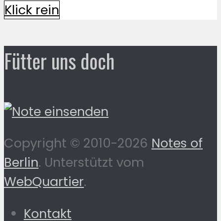
Klick rein
Fütter uns doch
Copyright © 2010-2026
Notes of
Berlin
. Unterstützt vom
WebQuartier
.
Kontakt