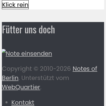
Klick rein
Fütter uns doch
Copyright © 2010-2026
Notes of
Berlin
. Unterstützt vom
WebQuartier
.
Kontakt