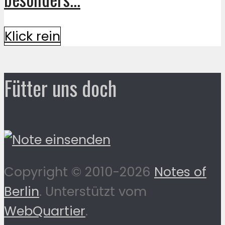
Klick rein
Fütter uns doch
Copyright © 2010-2026
Notes of
Berlin
. Unterstützt vom
WebQuartier
.