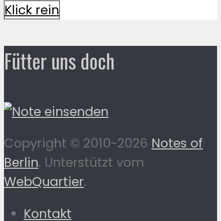
Klick rein
Fütter uns doch
Copyright © 2010-2026
Notes of
Berlin
. Unterstützt vom
WebQuartier
.
Kontakt