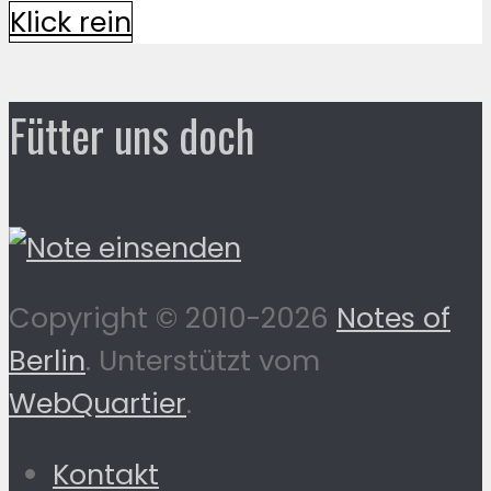
Klick rein
Fütter uns doch
Copyright © 2010-2026
Notes of
Berlin
. Unterstützt vom
WebQuartier
.
Kontakt