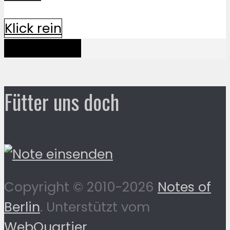
Klick rein
Mehr davon
Fütter uns doch
Copyright © 2010-2026
Notes of
Berlin
. Unterstützt vom
WebQuartier
.