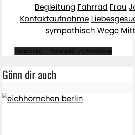
Begleitung
Fahrrad
Frau
J
Kontaktaufnahme
Liebesgesu
sympathisch
Wege
Mit
Facebook
X
Pinterest
E-Mail
WhatsApp
Gönn dir auch