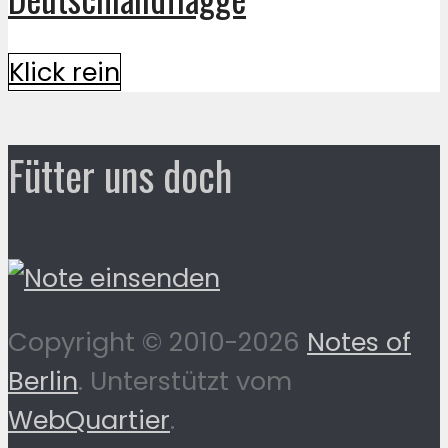
Klick rein
Fütter uns doch
Copyright © 2010-2026
Notes of
Berlin
. Unterstützt vom
WebQuartier
.