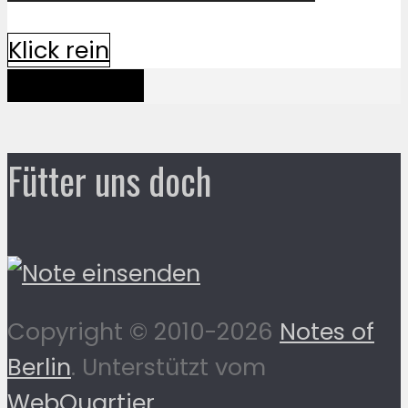
Klick rein
Mehr davon
Fütter uns doch
Copyright © 2010-2026
Notes of
Berlin
. Unterstützt vom
WebQuartier
.