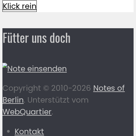
Klick rein
Fütter uns doch
Copyright © 2010-2026
Notes of
Berlin
. Unterstützt vom
WebQuartier
.
Kontakt