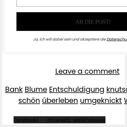
Ja, ich will dabei sein und akzeptiere die
Datenschut
Leave a comment
Bank
Blume
Entschuldigung
knuts
schön
überleben
umgeknickt
Facebook
X
Pinterest
E-Mail
WhatsApp