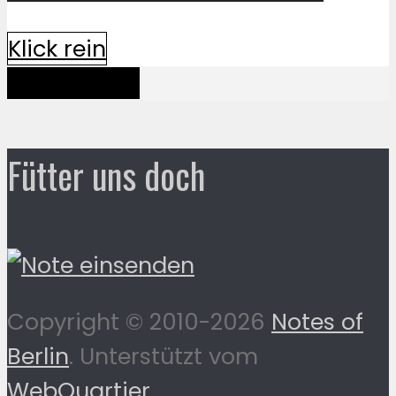
Klick rein
Mehr davon
Fütter uns doch
Copyright © 2010-2026
Notes of
Berlin
. Unterstützt vom
WebQuartier
.