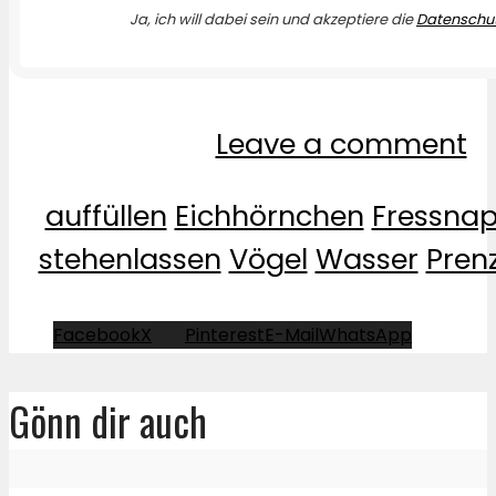
Ja, ich will dabei sein und akzeptiere die
Datenschut
Leave a comment
auffüllen
Eichhörnchen
Fressnap
stehenlassen
Vögel
Wasser
Pren
Facebook
X
Pinterest
E-Mail
WhatsApp
Gönn dir auch