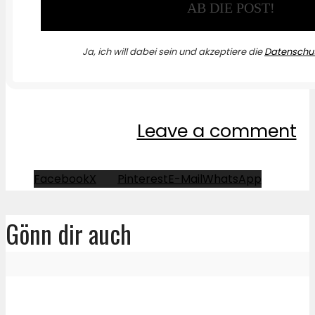
Ja, ich will dabei sein und akzeptiere die
Datenschut
Leave a comment
Facebook
X
Pinterest
E-Mail
WhatsApp
Gönn dir auch