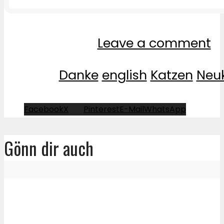
Leave a comment
Danke
english
Katzen
Neuk
Facebook
X
Pinterest
E-Mail
WhatsApp
Gönn dir auch