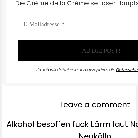
Die Crème de la Crème seriöser Haupts
Ja, ich will dabei sein und akzeptiere die
Datenschut
Leave a comment
Alkohol
besoffen
fuck
Lärm
laut
N
Neukölln