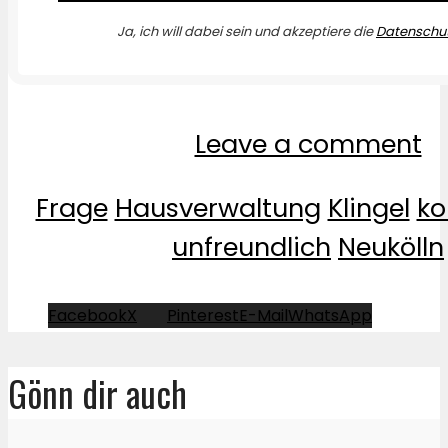
Ja, ich will dabei sein und akzeptiere die
Datenschut
Leave a comment
Frage
Hausverwaltung
Klingel
ko
unfreundlich
Neukölln
Facebook
X
Pinterest
E-Mail
WhatsApp
Gönn dir auch